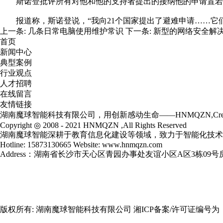
斯诺登批评所有对他和他的支持者提出的接纳他的申请置若罔
报道称，斯诺登说，“我向21个国家提出了避难申请……它们
上一条:
几条日常电脑使用维护常识
下一条:
新型的网络安全解决
首页
新闻中心
典型案例
行业观点
人才招聘
在线留言
友情链接
湖南魔球智能科技有限公司，用创新感动生命——HNMQZN,Creative 
Copyright ◎ 2008 - 2021 HNMQZN ,All Rights Reserved
湖南魔球智能深耕于教育信息化建设等领域，致力于智能化技术
Hotline: 15873130665 Website:
www.hnmqzn.com
Address：湖南省长沙市天心区青园办事处友谊小区A区3栋09号房-
版权所有:
湖南魔球智能科技有限公司
湘ICP备案/许可证编号为